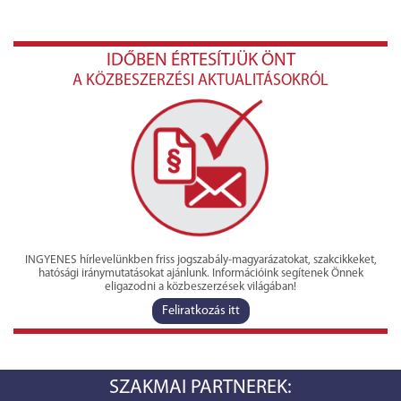
IDŐBEN ÉRTESÍTJÜK ÖNT
A KÖZBESZERZÉSI AKTUALITÁSOKRÓL
INGYENES hírlevelünkben friss jogszabály-magyarázatokat, szakcikkeket,
hatósági iránymutatásokat ajánlunk. Információink segítenek Önnek
eligazodni a közbeszerzések világában!
Feliratkozás itt
SZAKMAI PARTNEREK: