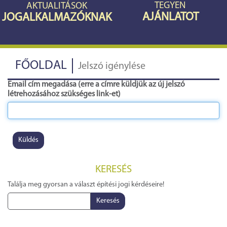
TEGYEN
AKTUALITÁSOK
AJÁNLATOT
JOGALKALMAZÓKNAK
FŐOLDAL
Jelszó igénylése
Email cím megadása (erre a címre küldjük az új jelszó
létrehozásához szükséges link-et)
Küldés
KERESÉS
Találja meg gyorsan a választ építési jogi kérdéseire!
Keresés